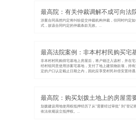
最高院：有关仲裁调解不成可向法
涉案合同虽然约定将纠纷提交仲裁机构仲裁，但同时约定如
式，故该合同约定的仲裁条款无效。...
最高法院案例：非本村村民购买宅
非本村村民购得宅基地上房屋后，将户籍迁入该村，并在宅
经村组同意使用涉案宅基地，支付了地上建筑物款项，持有
定的户口认定截止日期之内，因此应享受村民补偿安置待遇。.
最高院：购买划拨土地上的房屋需
划拨建设用地使用权抵押经历了从"需要经过审批" 到"登记
依法依规设立抵押权。...