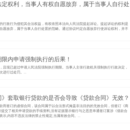
法定权利，当事人有权自愿放弃，属于当事人自行处
的行政行为侵犯其合法权益，有权依照本法向人民法院提起诉讼。提起诉讼的权利是
自愿放弃，属于当事人自行处置的范畴。通过协议约定自愿放弃行使诉讼权利，并不
期限内申请强制执行的后果！
，且现已超过申请人民法院强制执行期限。当事人主张行政机关强制执行行政决定，
进行过处罚。...
同》套取银行贷款的是否会导致《贷款合同》无效？
款而签订的虚假合同，该合同属于以合法形式掩盖非法目的的无效合同，但签订《商
行提交了相关申请贷款的手续资料,没有证据显示银行与之恶意串通签订案涉《借款合
,内容不违反法律的禁止性规定,当属有效合同。...