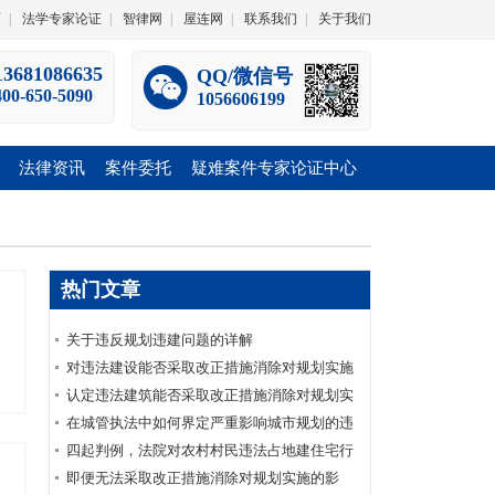
师
|
法学专家论证
|
智律网
|
屋连网
|
联系我们
|
关于我们
13681086635
QQ/微信号
400-650-5090
1056606199
法律资讯
案件委托
疑难案件专家论证中心
热门文章
关于违反规划违建问题的详解
对违法建设能否采取改正措施消除对规划实施
影响的判断
认定违法建筑能否采取改正措施消除对规划实
施的影响，不能以被动修改的规划为依据
在城管执法中如何界定严重影响城市规划的违
法建设
四起判例，法院对农村村民违法占地建住宅行
政处罚权也有不同的解读和判决
即便无法采取改正措施消除对规划实施的影