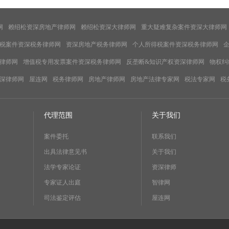
网
赖绍松资深房地产律师网
赖绍松资深大律师网
重大疑难复杂案件资深大律师网
税案件资深税务律师网
资深房地产税务律师网
个人所得税案件资深税务律师网
律师网
增值税专用发票案件资深税务律师网
反垄断&知识产权资深律师网
物权纠
深律师网
屋连网
税务律师网
房地产律师网
房地产法律专家网
税法专家网
税
代理范围
关于我们
案件委托
联系我们
出具法律意见书
关于我们
法学专家论证
资深律师
专家证人出庭
智律网
司法鉴定评估
屋连网