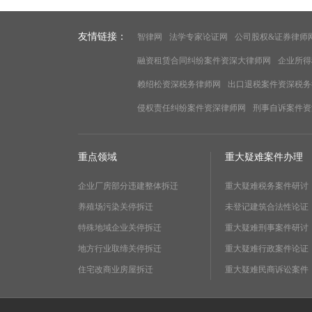
友情链接：
智律网
法学专家论证网
公司股权&证券律师
融资租赁合同纠纷案件资深大律师网
企业所得
赖绍松资深税务律师网
出口退税案件资深税务
侵权责任纠纷案件资深律师网
刑事自诉案件资
重点领域
重大疑难案件办理
企业厂房部分违建整体拆迁
重大疑难税务案件研讨
养殖场污染关停拆迁
未登记建筑合法性论证
特殊地域企业关停拆迁
重大疑难刑事案件研讨
地方行业取缔关停拆迁
重大疑难行政案件论证
住宅改商业房屋拆迁
重大疑难民商诉讼案件