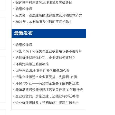
响，也并不都必须拆除
探讨城中村违建的治理困境及突破路径
赖绍松律师
应秀良：违法建筑的法律性质及其物权救济方
式
2021年，农村这五类“违建”不用拆除！
最新发布
赖绍松律师
污染？为了环保关停企业或养殖场要不要给补
偿呢？
遇到拆迁就环保处罚，企业该如何破解？
环境污染搬迁赔偿标准
因环评原因,企业拆迁补偿很低怎么办
污染企业搬迁？企业要受益，先弄明白“腾
退”与“拆迁”的4点区别
环保与拆迁——污染型企业要了解的拆迁政
策！
养殖场遭遇禁养或环境污染关停等,如何进行维
权
企业租赁的厂房是违建，还能获得拆迁补偿
吗？
企业拆迁陷阱多：当初招商引资建厂房无手
续，遇到拆迁变违建