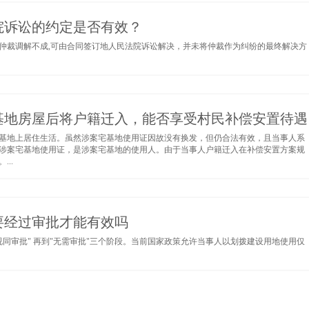
院诉讼的约定是否有效？
仲裁调解不成,可由合同签订地人民法院诉讼解决，并未将仲裁作为纠纷的最终解决方
基地房屋后将户籍迁入，能否享受村民补偿安置待遇
基地上居住生活。虽然涉案宅基地使用证因故没有换发，但仍合法有效，且当事人系
涉案宅基地使用证，是涉案宅基地的使用人。由于当事人户籍迁入在补偿安置方案规
..
要经过审批才能有效吗
视同审批" 再到"无需审批"三个阶段。当前国家政策允许当事人以划拨建设用地使用仅